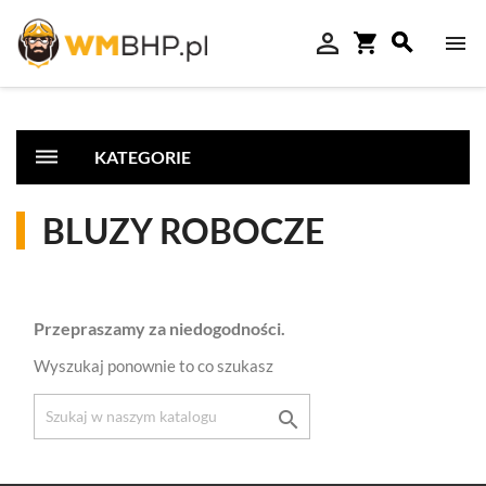

shopping_cart



dehaze
KATEGORIE
BLUZY ROBOCZE
Przepraszamy za niedogodności.
Wyszukaj ponownie to co szukasz
