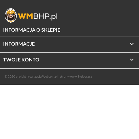
INFORMACJA O SKLEPIE

INFORMACJE

TWOJE KONTO
© 2020 projekt i realizacja
Webtom.pl
|
strony www Bydgoszcz