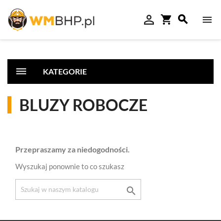

shopping_cart



dehaze
KATEGORIE
BLUZY ROBOCZE
Przepraszamy za niedogodności.
Wyszukaj ponownie to co szukasz
