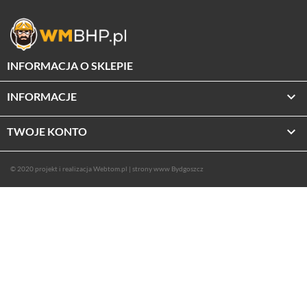
INFORMACJA O SKLEPIE

INFORMACJE

TWOJE KONTO
© 2020 projekt i realizacja
Webtom.pl
|
strony www Bydgoszcz