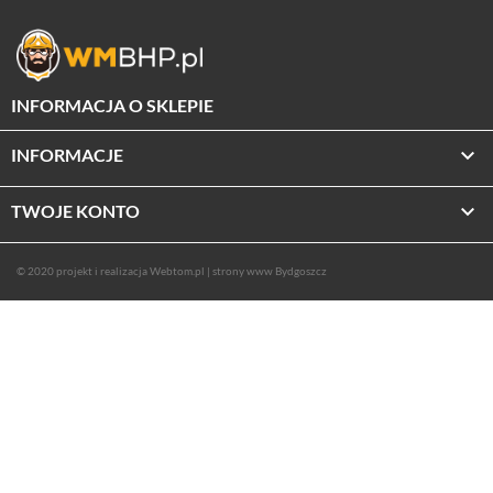
INFORMACJA O SKLEPIE

INFORMACJE

TWOJE KONTO
© 2020 projekt i realizacja
Webtom.pl
|
strony www Bydgoszcz