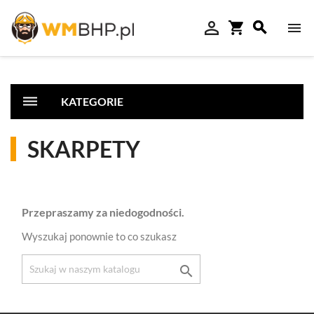

shopping_cart



dehaze
KATEGORIE
SKARPETY
Przepraszamy za niedogodności.
Wyszukaj ponownie to co szukasz
